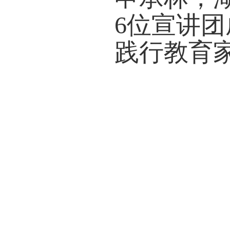
报告
分别
荣，
霞，
广西
范徽