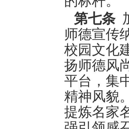
合法
(
三
)
会服
法，
践参
职宣