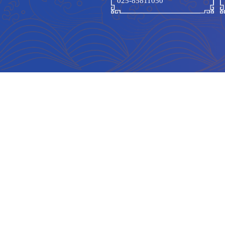
(
六
)
(
七
)
(
八
)
第十
告、
师资