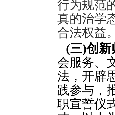
育摆
使命
(
一
)
风、
教师
感、