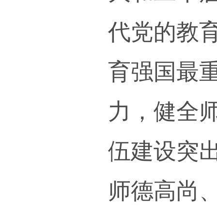
一、
坚持
大和
代党