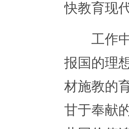
育强
力，
伍建
师德