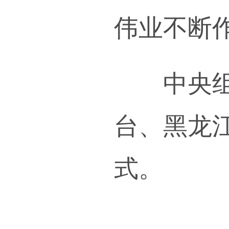
事迹
莪同
代楷
持以