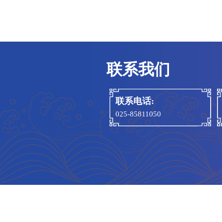
和二
强“四
技是
身教
为夯