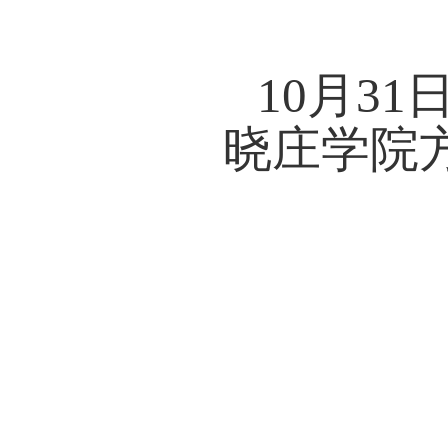
10
月
晓庄