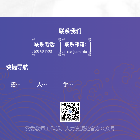
联系我们
联系电话:
联系邮箱:
025-85811051
rsc@njucm.edu.cn
快捷导航
招聘
人事
学校
系统
系统
官网
党委教师工作部、人力资源处官方公众号