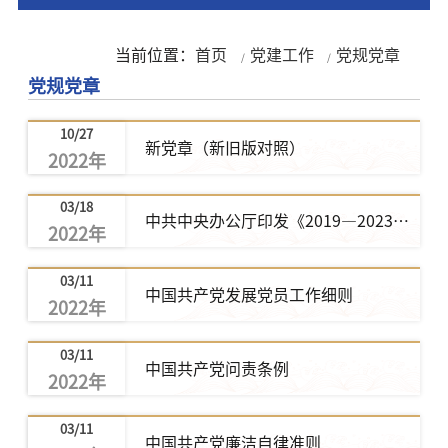
当前位置：
首页
党建工作
党规党章
党规党章
10/27
新党章（新旧版对照）
2022年
03/18
中共中央办公厅印发《2019―2023年
2022年
全国党员教育培训工作规划》
03/11
中国共产党发展党员工作细则
2022年
03/11
中国共产党问责条例
2022年
03/11
中国共产党廉洁自律准则