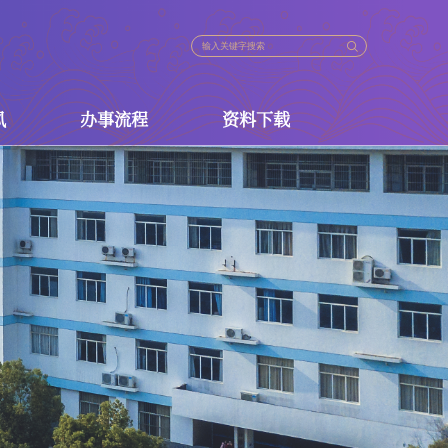
风
办事流程
资料下载
德师风
办事流程
资料下载
常用流程
人事科
师资管理与师德建设科
工资福利科
人才工作办公室
博士后管理办公室