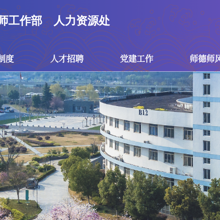
师工作部
人力资源处
制度
人才招聘
党建工作
师德师
人才招聘
党建工作
师
高层次人才招聘
思想理论
公开招聘
党规党章
博士后招聘
党建制度
组织教育
支部活动
学习链接