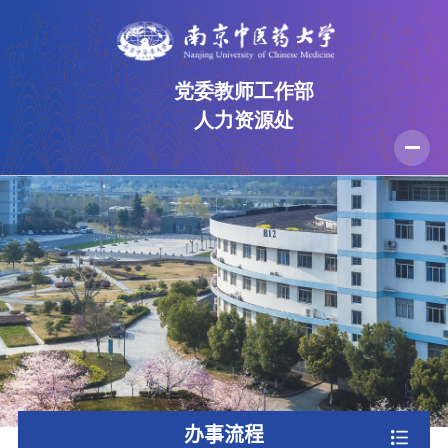
党委教师工作部
人力资源处
首页
部门介绍
规章制度
人才招聘
党建工作
师德师风
办事流程
资料下载
办事流程