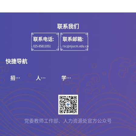
联系我们
联系电话:
联系邮箱:
025-85811051
rsc@njucm.edu.cn
快捷导航
招聘
人事
学校
系统
系统
官网
党委教师工作部、人力资源处官方公众号